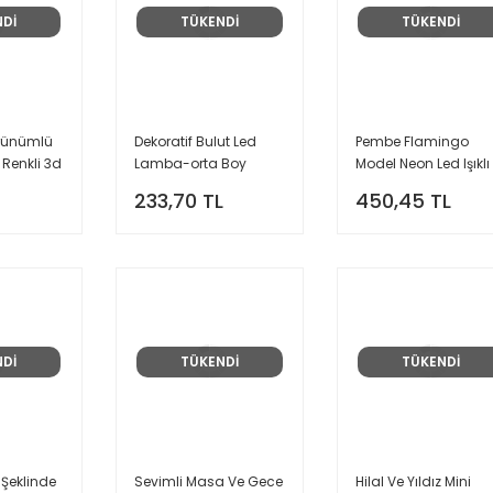
NDİ
TÜKENDİ
TÜKENDİ
örünümlü
Dekoratif Bulut Led
Pembe Flamingo
Renkli 3d
Lamba-orta Boy
Model Neon Led Işıklı
Lambası
Masa Lambası
233,70 TL
450,45 TL
NDİ
TÜKENDİ
TÜKENDİ
 Şeklinde
Sevimli Masa Ve Gece
Hilal Ve Yıldız Mini