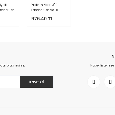
iyelik
Yıldırım Neon 3'lü
amba Usb
Lamba Usb Ve Pilli
Şimşek Şeklide 3 Renk
976,40 TL
 Işık
Led Işık
S
r olabilirsiniz.
Haber listemize
Kayıt Ol