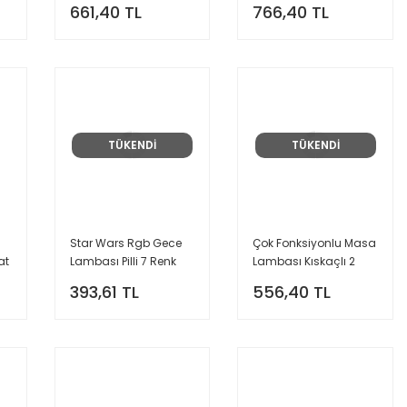
661,40 TL
766,40 TL
Lambası Hediyelik
Lambası
Lamba
TÜKENDİ
TÜKENDİ
Star Wars Rgb Gece
Çok Fonksiyonlu Masa
at
Lambası Pilli 7 Renk
Lambası Kıskaçlı 2
Değiştiren Masa Gece
Başlı 3 Fonksiyon Usb
393,61 TL
556,40 TL
Lambası
Ve Pilli Lamba