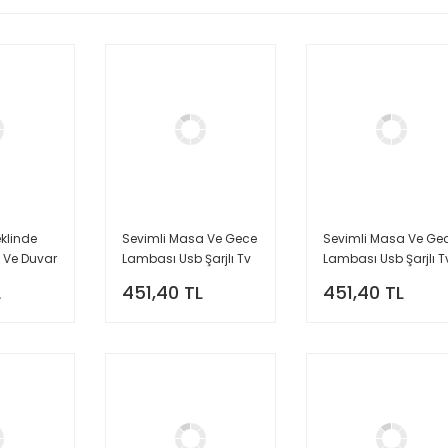
klinde
Sevimli Masa Ve Gece
Sevimli Masa Ve Ge
a Ve Duvar
Lambası Usb Şarjlı Tv
Lambası Usb Şarjlı T
Karikatür Tasarımlı
Karikatür Tasarımlı
L
451,40 TL
451,40 TL
Led Lamba Yeşil
Led Lamba Mavi