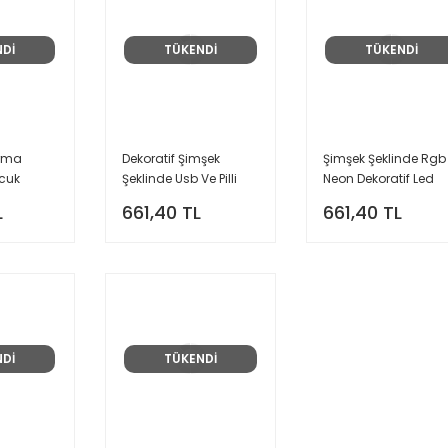
NDİ
TÜKENDİ
TÜKENDİ
urma
Dekoratif Şimşek
Şimşek Şeklinde Rgb
cuk
Şeklinde Usb Ve Pilli
Neon Dekoratif Led
ed Gece
Neon Led Lamba Süs
Lamba Usb'li Masa
L
661,40 TL
661,40 TL
Masa Lambası
Lambası
NDİ
TÜKENDİ