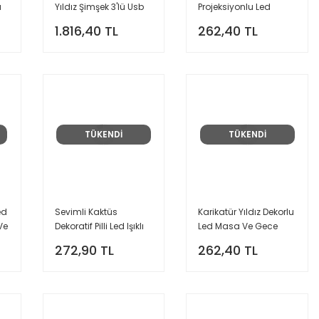
a
Yıldız Şimşek 3'lü Usb
Projeksiyonlu Led
Ve Pilli Neon Led Işık
Yıldızlı Renkli Gece
1.816,40 TL
262,40 TL
Lamba
Lambası
TÜKENDİ
TÜKENDİ
ed
Sevimli Kaktüs
Karikatür Yıldız Dekorlu
Ve
Dekoratif Pilli Led Işıklı
Led Masa Ve Gece
Masa Gece Lambası
Lambası
272,90 TL
262,40 TL