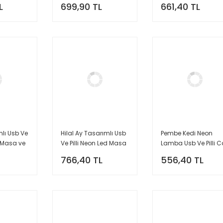
L
699,90 TL
661,40 TL
Lambası
mlı Usb Ve
Hilal Ay Tasarımlı Usb
Pembe Kedi Neon
d Masa ve
Ve Pilli Neon Led Masa
Lamba Usb Ve Pilli C
ı Star
ve Gece Lambası
Neon Led Işık
766,40 TL
556,40 TL