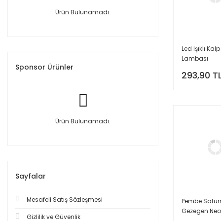
Ürün Bulunamadı.
Led Işıklı Kal
Lambası
Sponsor Ürünler
293,90 T
Ürün Bulunamadı.
Sayfalar
Mesafeli Satış Sözleşmesi
Pembe Satur
Gezegen Ne
Gizlilik ve Güvenlik
Pilli Planet Ne