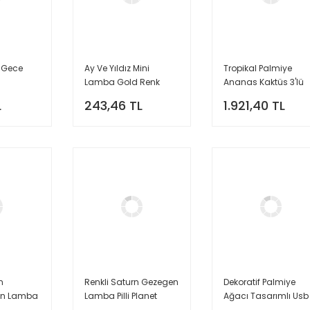
p Gece
Ay Ve Yıldız Mini
Tropikal Palmiye
Lamba Gold Renk
Ananas Kaktüs 3'lü
Masa Dekor Led Işık
Usb Ve Pilli Neon Led
L
243,46 TL
1.921,40 TL
Lamba Masa Gece
Led Işık
n
Renkli Saturn Gezegen
Dekoratif Palmiye
on Lamba
Lamba Pilli Planet
Ağacı Tasarımlı Usb
on Led Işık
Neon Led Işık
Ve Pilli Neon Led Gec