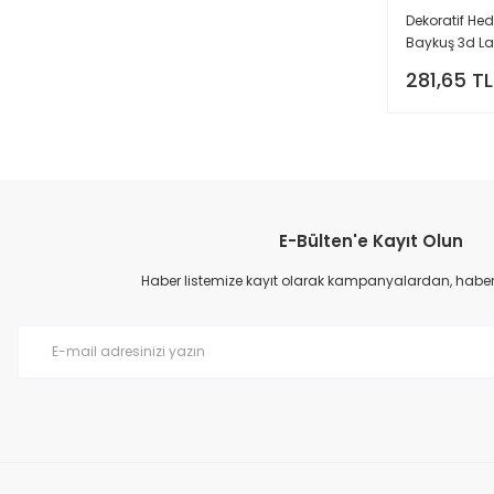
Dekoratif Hed
Baykuş 3d L
Ve Pilli 7 Renk
281,65 TL
Değiştiren Led
E-Bülten'e Kayıt Olun
Haber listemize kayıt olarak kampanyalardan, haberda