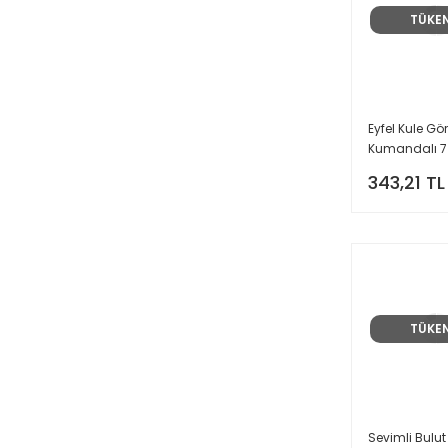
TÜKE
Eyfel Kule G
Kumandalı 7 
Masa/gece 
343,21 TL
TÜKE
Sevimli Bulut