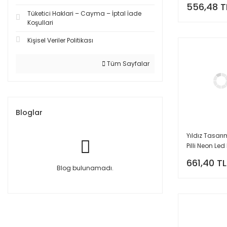
556,48 T
Tüketici Haklari – Cayma – İptal İade
Koşullari
Kişisel Veriler Politikası
Tüm Sayfalar
Bloglar
Yıldız Tasarı
Pilli Neon Le
Gece Lambas
661,40 TL
Dekoratif Işık
Blog bulunamadı.