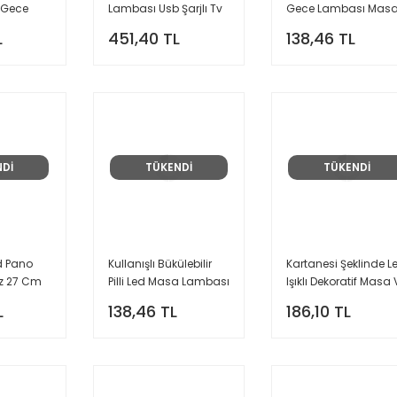
f Gece
Lambası Usb Şarjlı Tv
Gece Lambası Mas
Karikatür Tasarımlı
Dekoratif Led Işık Gri
L
451,40 TL
138,46 TL
ı
Led Lamba Pembe
Renk Mini Lamba
NDİ
TÜKENDİ
TÜKENDİ
ed Pano
Kullanışlı Bükülebilir
Kartanesi Şeklinde L
z 27 Cm
Pilli Led Masa Lambası
Işıklı Dekoratif Masa 
Led
Kitap Okuma Işığı
Duvar Lambası
L
138,46 TL
186,10 TL