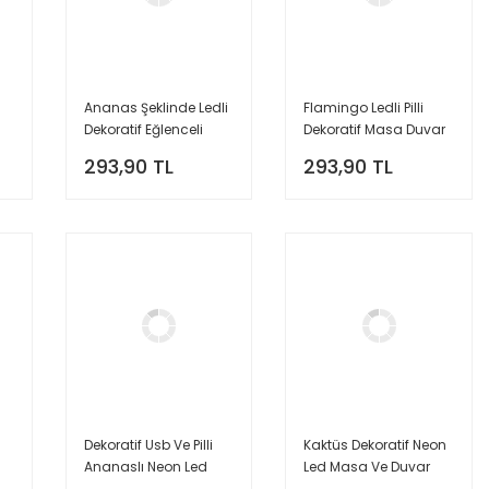
Ananas Şeklinde Ledli
Flamingo Ledli Pilli
Dekoratif Eğlenceli
Dekoratif Masa Duvar
Çocuk Gece Lambası
Ve Gece Aydınlatma
293,90 TL
293,90 TL
Lambası
Dekoratif Usb Ve Pilli
Kaktüs Dekoratif Neon
Ananaslı Neon Led
Led Masa Ve Duvar
e
Masa Ve Gece
Lambası Gece