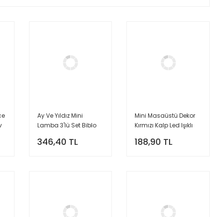
ce
Ay Ve Yıldız Mini
Mini Masaüstü Dekor
v
Lamba 3'lü Set Biblo
Kırmızı Kalp Led Işıklı
Gold Renk Masa Dekor
Gece Lambası
346,40 TL
188,90 TL
Led Işık Mini Lamba