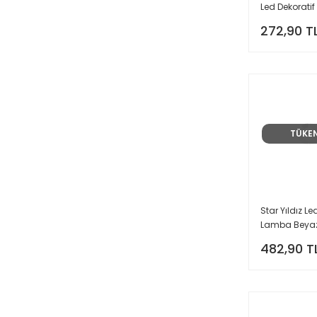
Led Dekorati
Lambası
272,90 T
Aydınlatmas
TÜKE
Star Yıldız L
Lamba Beya
Büyük Boy 11 
482,90 T