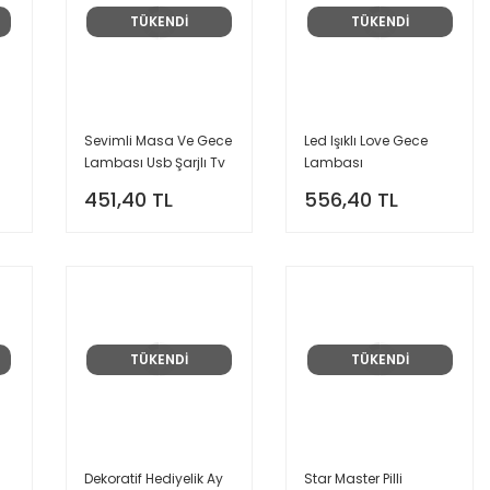
TÜKENDİ
TÜKENDİ
Sevimli Masa Ve Gece
Led Işıklı Love Gece
Lambası Usb Şarjlı Tv
Lambası
Karikatür Tasarımlı
451,40 TL
556,40 TL
Led Lamba Gri
TÜKENDİ
TÜKENDİ
Dekoratif Hediyelik Ay
Star Master Pilli