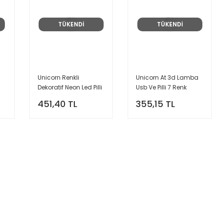
TÜKENDİ
TÜKENDİ
Unicorn Renkli
Unicorn At 3d Lamba
Dekoratif Neon Led Pilli
Usb Ve Pilli 7 Renk
Masa Ve Gece
Değiştiren Led Işık
451,40 TL
355,15 TL
Lambası