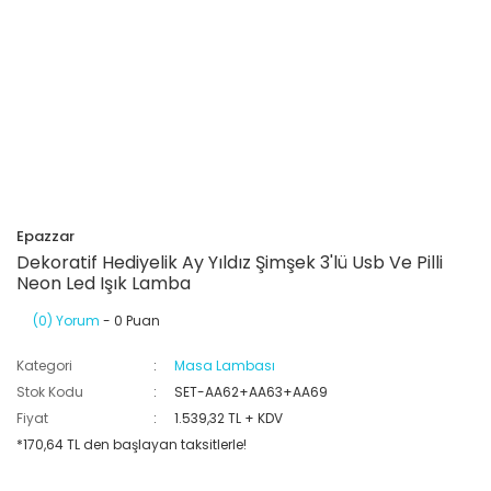
Epazzar
Dekoratif Hediyelik Ay Yıldız Şimşek 3'lü Usb Ve Pilli
Neon Led Işık Lamba
(0) Yorum
- 0 Puan
Kategori
Masa Lambası
Stok Kodu
SET-AA62+AA63+AA69
Fiyat
1.539,32 TL + KDV
*170,64 TL den başlayan taksitlerle!