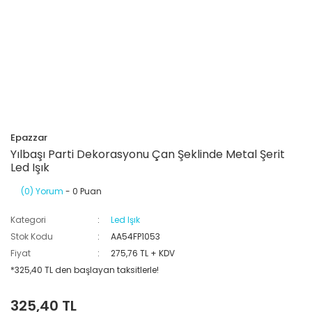
Epazzar
Yılbaşı Parti Dekorasyonu Çan Şeklinde Metal Şerit
Led Işık
(0) Yorum
- 0 Puan
Kategori
Led Işık
Stok Kodu
AA54FP1053
Fiyat
275,76 TL + KDV
*325,40 TL den başlayan taksitlerle!
325,40 TL