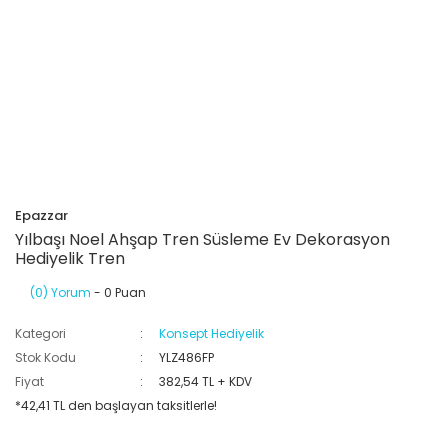
Epazzar
Yılbaşı Noel Ahşap Tren Süsleme Ev Dekorasyon
Hediyelik Tren
(0) Yorum
- 0 Puan
Kategori
Konsept Hediyelik
Stok Kodu
YLZ486FP
Fiyat
382,54 TL + KDV
*42,41 TL den başlayan taksitlerle!