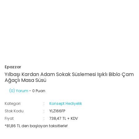
Epazzar
Yılbaşı Kardan Adam Sokak Süslemesi Işıklı Biblo Çam
Ağaçlı Masa Süsü
(0) Yorum
- 0 Puan
Kategori
Konsept Hediyelik
Stok Kodu
YLZ166FP
Fiyat
738,47 TL + KDV
*81,86 TL den başlayan taksitlerle!