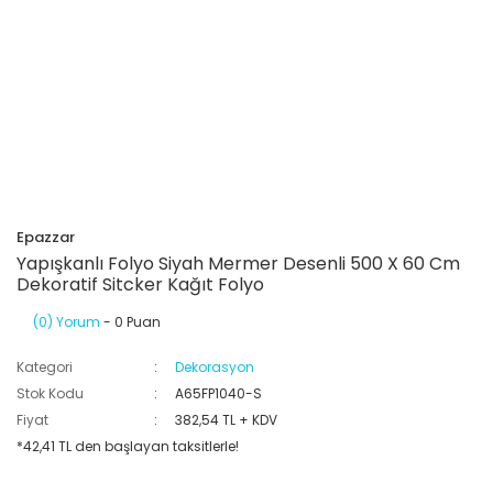
Epazzar
Yapışkanlı Folyo Siyah Mermer Desenli 500 X 60 Cm
Dekoratif Sitcker Kağıt Folyo
(0) Yorum
- 0 Puan
Kategori
Dekorasyon
Stok Kodu
A65FP1040-S
Fiyat
382,54 TL + KDV
*42,41 TL den başlayan taksitlerle!