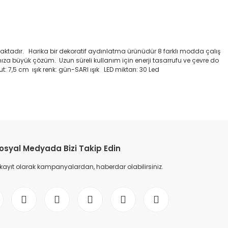
maktadır. Harika bir dekoratif aydınlatma ürünüdür 8 farklı modda çalış
za büyük çözüm. Uzun süreli kullanım için enerji tasarrufu ve çevre do
yut: 7,5 cm ışık renk: gün-SARI ışık LED miktarı: 30 Led
etebilirsiniz.
osyal Medyada Bizi Takip Edin
 kayıt olarak kampanyalardan, haberdar olabilirsiniz.