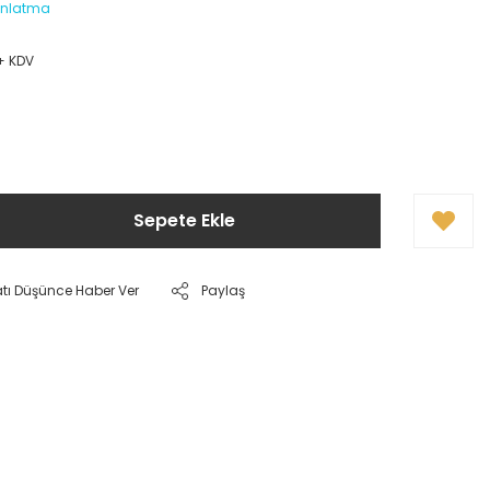
ınlatma
 + KDV
Sepete Ekle
atı Düşünce Haber Ver
Paylaş