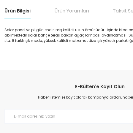
Ürün Bilgisi
Ürün Yorumları
Taksit S
Solar panel ve pil günlendirilmiş kaliteli uzun ömürlüdür. içinde ki b
abilmektedir solar bahçe teras balkon ağaç lambası aydınlatması-Su geç
stu. 8 farklı ışık modu, yüksek kaliteli malzeme , dize ışık yüksek parla
Bu ürünün fiyat bilgisi, resim, ürün açıklamalarında ve diğer konular
Görüş ve önerileriniz için teşekkür ederiz.
E-Bülten'e Kayıt Olun
Ürün resmi kalitesiz, bozuk veya görüntülenemiyor.
Ürün açıklamasında eksik bilgiler bulunuyor.
Haber listemize kayıt olarak kampanyalardan, haberda
Ürün bilgilerinde hatalar bulunuyor.
Ürün fiyatı diğer sitelerden daha pahalı.
Bu ürüne benzer farklı alternatifler olmalı.