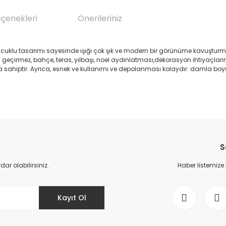
eçenekleri
Önerileriniz
aloncuklu tasarımı sayesinde ışığı çok şık ve modern bir görünüme kavuştur
irmez, bahçe, teras, yılbaşı, noel aydınlatması,dekorasyon ihtiyaçlarını
klığa sahiptir. Ayrıca, esnek ve kullanımı ve depolanması kolaydır. damla bo
da yetersiz gördüğünüz noktaları öneri formunu kullanarak tarafımıza il
Bu ürüne ilk yorumu siz yapın!
S
Yorum Yaz
r olabilirsiniz.
Haber listemize
Kayıt Ol