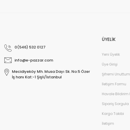
ÜYELİK
0(546) 532 0127
Yeni Üyelik
info@e-pazzar.com
Üye Girişi
Mecidiyeköy Mh. Musa Dayı Sk. No:5 Özer
Şifremi Unuttum
İş hanı Kat:-1 Şişli/İstanbul
İletişim Formu
Havale Bildirim
Sipariş Sorgula
Kargo Takibi
İletişim