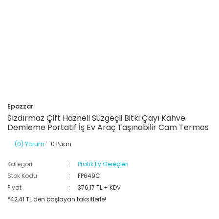
Epazzar
Sızdırmaz Çift Hazneli Süzgeçli Bitki Çayı Kahve
Demleme Portatif İş Ev Araç Taşınabilir Cam Termos
(0) Yorum
- 0 Puan
Kategori
Pratik Ev Gereçleri
Stok Kodu
FP649C
Fiyat
376,17 TL + KDV
*42,41 TL den başlayan taksitlerle!