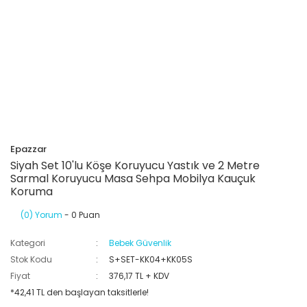
Epazzar
Siyah Set 10'lu Köşe Koruyucu Yastık ve 2 Metre
Sarmal Koruyucu Masa Sehpa Mobilya Kauçuk
Koruma
(0) Yorum
- 0 Puan
Kategori
Bebek Güvenlik
Stok Kodu
S+SET-KK04+KK05​S
Fiyat
376,17 TL + KDV
*42,41 TL den başlayan taksitlerle!