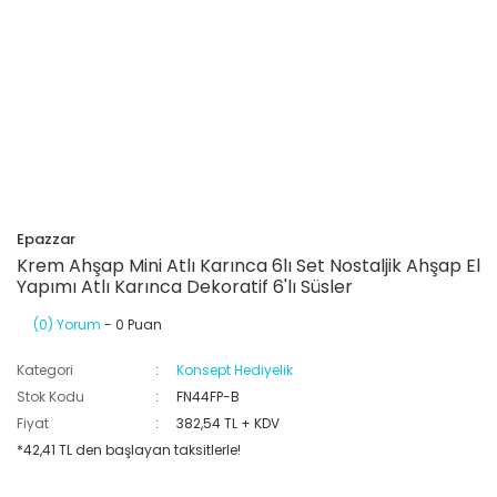
Epazzar
Krem Ahşap Mini Atlı Karınca 6lı Set Nostaljik Ahşap El
Yapımı Atlı Karınca Dekoratif 6'lı Süsler
(0) Yorum
- 0 Puan
Kategori
Konsept Hediyelik
Stok Kodu
FN44FP-B
Fiyat
382,54 TL + KDV
*42,41 TL den başlayan taksitlerle!