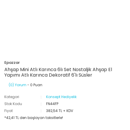
Epazzar
Ahşap Mini Atlı Karınca 6lı Set Nostaljik Ahşap El
Yapımı Atlı Karınca Dekoratif 6'lı Süsler
(0) Yorum
- 0 Puan
Kategori
Konsept Hediyelik
Stok Kodu
FN44FP
Fiyat
382,54 TL + KDV
*42,41 TL den başlayan taksitlerle!