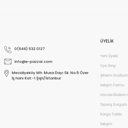
ÜYELİK
0(546) 532 0127
Yeni Üyelik
info@e-pazzar.com
Üye Girişi
Mecidiyeköy Mh. Musa Dayı Sk. No:5 Özer
Şifremi Unuttum
İş hanı Kat:-1 Şişli/İstanbul
İletişim Formu
Havale Bildirim
Sipariş Sorgula
Kargo Takibi
İletişim