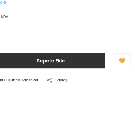
arti
+ KDV
Sepete Ekle
atı Düşünce Haber Ver
Paylaş