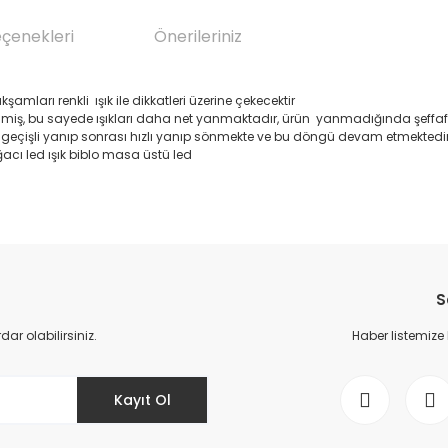
eçenekleri
Önerileriniz
mları renkli ışık ile dikkatleri üzerine çekecektir
miş, bu sayede ışıkları daha net yanmaktadır, ürün yanmadığında şeffaf re
ş geçişli yanıp sonrası hızlı yanıp sönmekte ve bu döngü devam etmektedir,
ğacı led ışık biblo masa üstü led
da yetersiz gördüğünüz noktaları öneri formunu kullanarak tarafımıza il
Bu ürüne ilk yorumu siz yapın!
S
Yorum Yaz
r olabilirsiniz.
Haber listemize
Kayıt Ol