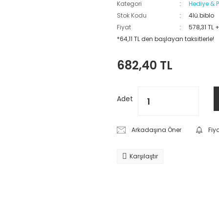
Kategori
Hediye & P
Stok Kodu
4lü.biblo
Fiyat
578,31 TL 
*64,11 TL den başlayan taksitlerle!
682,40 TL
Adet
Arkadaşına Öner
Fiy
Karşılaştır