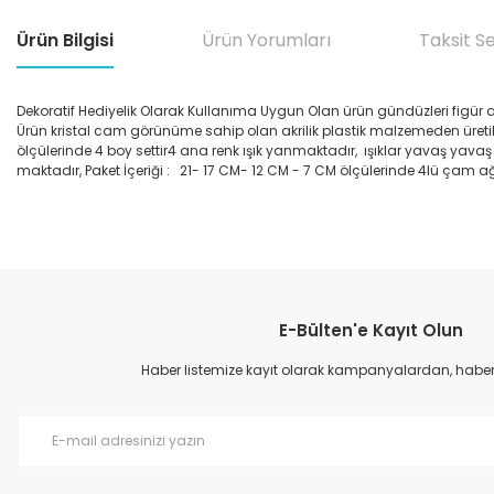
Ürün Bilgisi
Ürün Yorumları
Taksit S
Dekoratif Hediyelik Olarak Kullanıma Uygun Olan ürün gündüzleri figür akşa
Ürün kristal cam görünüme sahip olan akrilik plastik malzemeden üretil
ölçülerinde 4 boy settir4 ana renk ışık yanmaktadır, ışıklar yavaş yava
maktadır, Paket İçeriği : 21- 17 CM- 12 CM - 7 CM ölçülerinde 4lü çam a
Bu ürünün fiyat bilgisi, resim, ürün açıklamalarında ve diğer konular
Görüş ve önerileriniz için teşekkür ederiz.
E-Bülten'e Kayıt Olun
Ürün resmi kalitesiz, bozuk veya görüntülenemiyor.
Ürün açıklamasında eksik bilgiler bulunuyor.
Haber listemize kayıt olarak kampanyalardan, haberda
Ürün bilgilerinde hatalar bulunuyor.
Ürün fiyatı diğer sitelerden daha pahalı.
Bu ürüne benzer farklı alternatifler olmalı.