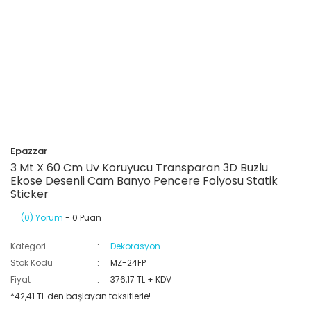
Epazzar
3 Mt X 60 Cm Uv Koruyucu Transparan 3D Buzlu
Ekose Desenli Cam Banyo Pencere Folyosu Statik
Sticker
(0) Yorum
- 0 Puan
Kategori
Dekorasyon
Stok Kodu
MZ-24FP
Fiyat
376,17 TL + KDV
*42,41 TL den başlayan taksitlerle!