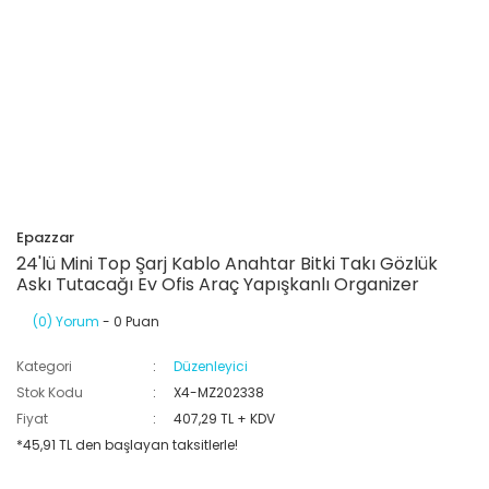
Epazzar
24'lü Mini Top Şarj Kablo Anahtar Bitki Takı Gözlük
Askı Tutacağı Ev Ofis Araç Yapışkanlı Organizer
(0) Yorum
- 0 Puan
Kategori
Düzenleyici
Stok Kodu
X4-MZ202338
Fiyat
407,29 TL + KDV
*45,91 TL den başlayan taksitlerle!