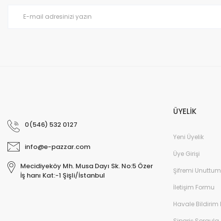
Ürün fiyatı diğer sitelerden daha pahalı.
Bu ürüne benzer farklı alternatifler olmalı.
ÜYELİK
0(546) 532 0127
Yeni Üyelik
info@e-pazzar.com
Üye Girişi
Mecidiyeköy Mh. Musa Dayı Sk. No:5 Özer
Şifremi Unuttum
İş hanı Kat:-1 Şişli/İstanbul
İletişim Formu
Havale Bildirim
Sipariş Sorgula