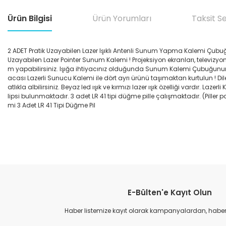
Ürün Bilgisi
Ürün Yorumları
Taksit S
2 ADET Pratik Uzayabilen Lazer Işıklı Antenli Sunum Yapma Kalemi Çubuğu
Uzayabilen Lazer Pointer Sunum Kalemi ! Projeksiyon ekranları, televiz
m yapabilirsiniz. Işığa ihtiyacınız olduğunda Sunum Kalemi Çubuğunun be
acası Lazerli Sunucu Kalemi ile dört ayrı ürünü taşımaktan kurtulun ! Dile
atlıkla albilirsiniz. Beyaz led ışık ve kırmızı lazer ışık özelliği vardır.
lipsi bulunmaktadır. 3 adet LR 41 tipi düğme pille çalışmaktadır. (Piller
mi 3 Adet LR 41 Tipi Düğme Pil
Bu ürünün fiyat bilgisi, resim, ürün açıklamalarında ve diğer konular
Görüş ve önerileriniz için teşekkür ederiz.
E-Bülten'e Kayıt Olun
Ürün resmi kalitesiz, bozuk veya görüntülenemiyor.
Ürün açıklamasında eksik bilgiler bulunuyor.
Haber listemize kayıt olarak kampanyalardan, haberda
Ürün bilgilerinde hatalar bulunuyor.