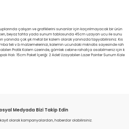
uplarında çalışan ve grafiklerini sunanlar için kaçırılmayacak bir ürün
sterirken, beyaz tahta yada sunum tablosunda 45cm uzayan ucu ile sunu
 yanında çok şık metal bir kalem olarak yanınızda taşıyabilirsiniz. Kıs
ne, zımba teli v.b malzemelerinizi, kalemin ucundaki mıknatıs sayesinde rah
. Uzayabilen Pratik Kalem üzerinde, gömlek cebine rahatça asabilmeniz için k
apalı Halı: 15cm Paket İçeriği: 2 Adet Uzayabilen Lazer Pointer Sunum Kale
etebilirsiniz.
osyal Medyada Bizi Takip Edin
 kayıt olarak kampanyalardan, haberdar olabilirsiniz.