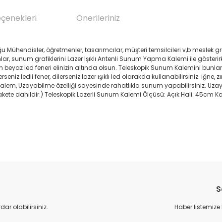
eçenekleri
Önerileriniz
 Mühendisler, öğretmenler, tasarımcılar, müşteri temsilcileri v,b meslek gr
yonlar, sunum grafiklerini Lazer Işıklı Antenli Sunum Yapma Kalemi ile gö
yaz led feneri elinizin altında olsun. Teleskopik Sunum Kalemini bunların
rseniz ledli fener, dilerseniz lazer ışıklı led olarakda kullanabilirsiniz. İğ
 Lazerli Kalem, Uzayabilme özelliği sayesinde rahatlıkla sunum yapabilirsiniz
 pakete dahildir.) Teleskopik Lazerli Sunum Kalemi Ölçüsü: Açık Hali: 45cm K
da yetersiz gördüğünüz noktaları öneri formunu kullanarak tarafımıza il
Bu ürüne ilk yorumu siz yapın!
S
Yorum Yaz
r olabilirsiniz.
Haber listemize