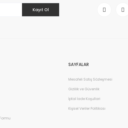
Kayıt Ol
Gönder
SAYFALAR
Mesafeli Satış Sözleşmesi
Gizlilik ve Güvenlik
İptal İade Koşullari
Kişisel Veriler Politikası
 Formu