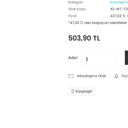
Kategori
Konsept H
Stok Kodu
X2-WT-17
Fiyat
427,03 TL 
*47,34 TL den başlayan taksitlerle!
503,90 TL
Adet
Arkadaşına Öner
Fiy
Karşılaştır