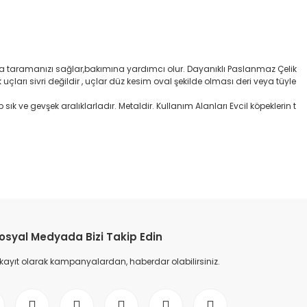
yca taramanızı sağlar,bakımına yardımcı olur. Dayanıklı Paslanmaz Çelik
uçları sivri değildir , uçlar düz kesim oval şekilde olması deri veya tüyle
p sık ve gevşek aralıklarladır. Metaldir. Kullanım Alanları Evcil köpeklerin t
etebilirsiniz.
osyal Medyada Bizi Takip Edin
 kayıt olarak kampanyalardan, haberdar olabilirsiniz.