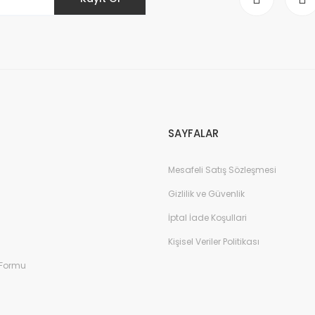
Gönder
SAYFALAR
Mesafeli Satış Sözleşmesi
Gizlilik ve Güvenlik
İptal İade Koşullari
Kişisel Veriler Politikası
 Formu