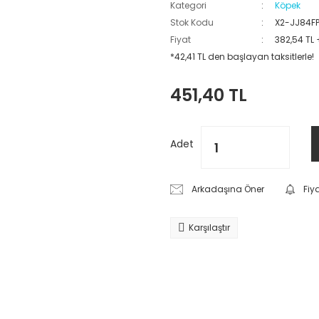
Kategori
Köpek
Stok Kodu
X2-JJ84F
Fiyat
382,54 TL
*42,41 TL den başlayan taksitlerle!
451,40 TL
Adet
Arkadaşına Öner
Fiy
Karşılaştır