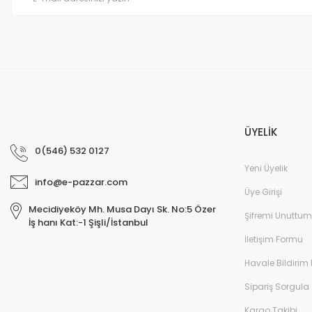
Bu ürüne benzer farklı alternatifler olmalı.
ÜYELİK
0(546) 532 0127
Yeni Üyelik
info@e-pazzar.com
Üye Girişi
Mecidiyeköy Mh. Musa Dayı Sk. No:5 Özer
Şifremi Unuttum
İş hanı Kat:-1 Şişli/İstanbul
İletişim Formu
Havale Bildirim
Sipariş Sorgula
Kargo Takibi