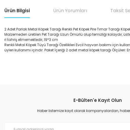
Ürün Bilgisi
Ürün Yorumları
Taksit S
2 Adet Parlak Metal Köpek Tarağı Renkli Pet Köpek Pire Tımar Tarağı Kö
Malzemeden üretilen Pet Tarağı Uzun Ömürlü olup temizliği kolaydır, üsteli
ri tahriş etmemektedir, 19*3 cm
Renkli Metal Köpek Tüyü Tarağı Özellikleri Evcil hayvan bakımı için kullanılı
üyleri kullanımı içindir. Paket İçeriği 2 adet metal köpek tarağı Ölçüleri
Bu ürünün fiyat bilgisi, resim, ürün açıklamalarında ve diğer konular
Görüş ve önerileriniz için teşekkür ederiz.
E-Bülten'e Kayıt Olun
Ürün resmi kalitesiz, bozuk veya görüntülenemiyor.
Ürün açıklamasında eksik bilgiler bulunuyor.
Haber listemize kayıt olarak kampanyalardan, haberda
Ürün bilgilerinde hatalar bulunuyor.
Ürün fiyatı diğer sitelerden daha pahalı.