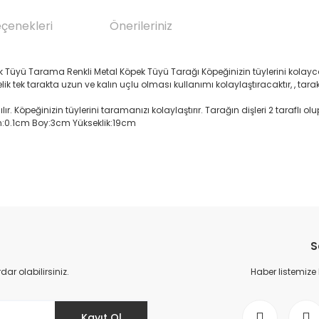
eçenekleri
Önerileriniz
pek Tüyü Tarama Renkli Metal Köpek Tüyü Tarağı Köpeğinizin tüylerini kola
k tek tarakta uzun ve kalın uçlu olması kullanımı kolaylaştıracaktır, , tarak 
r. Köpeğinizin tüylerini taramanızı kolaylaştırır. Tarağın dişleri 2 taraflı olu
: En:0.1cm Boy:3cm Yükseklik:19cm
da yetersiz gördüğünüz noktaları öneri formunu kullanarak tarafımıza il
Bu ürüne ilk yorumu siz yapın!
S
Yorum Yaz
r olabilirsiniz.
Haber listemize
Kayıt Ol