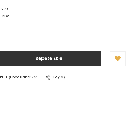
P1973
 + KDV
Sepete Ekle
atı Düşünce Haber Ver
Paylaş