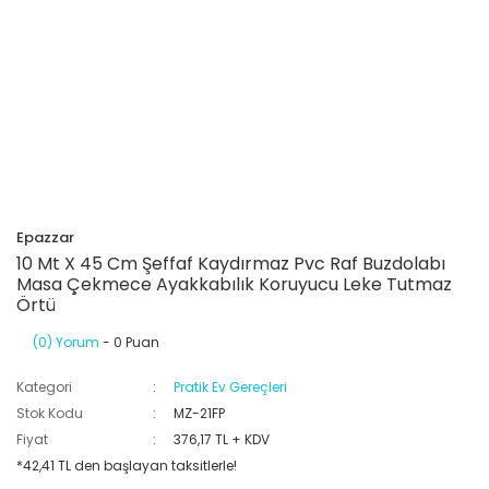
Epazzar
10 Mt X 45 Cm Şeffaf Kaydırmaz Pvc Raf Buzdolabı
Masa Çekmece Ayakkabılık Koruyucu Leke Tutmaz
Örtü
(0) Yorum
- 0 Puan
Kategori
Pratik Ev Gereçleri
Stok Kodu
MZ-21FP
Fiyat
376,17 TL + KDV
*42,41 TL den başlayan taksitlerle!